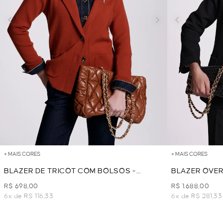
+ MAIS CORES
+ MAIS CORES
BLAZER DE TRICOT COM BOLSOS -
BLAZER OVER
TERRACOTA
R$ 698,00
R$ 1.688,00
6x de R$ 116,33
6x de R$ 281,33