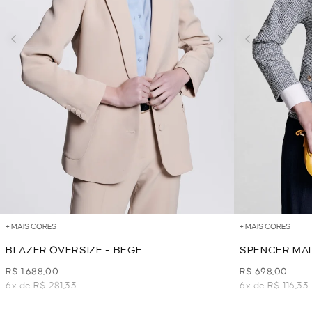
+ MAIS CORES
+ MAIS CORES
BLAZER OVERSIZE - BEGE
SPENCER MAL
R$ 1.688,00
R$ 698,00
6x de R$ 281,33
6x de R$ 116,33