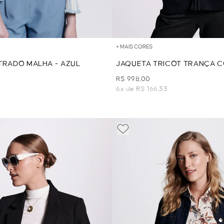
+ MAIS CORES
TRADO MALHA - AZUL
JAQUETA TRICOT TRANÇA 
PELO - PRETO
R$ 998,00
6x de R$ 166,33