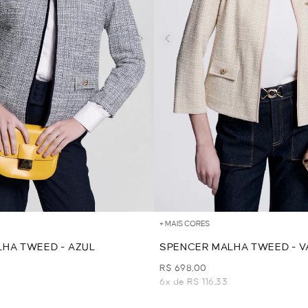
+ MAIS CORES
HA TWEED - AZUL
SPENCER MALHA TWEED - V
R$ 698,00
6x de R$ 116,33