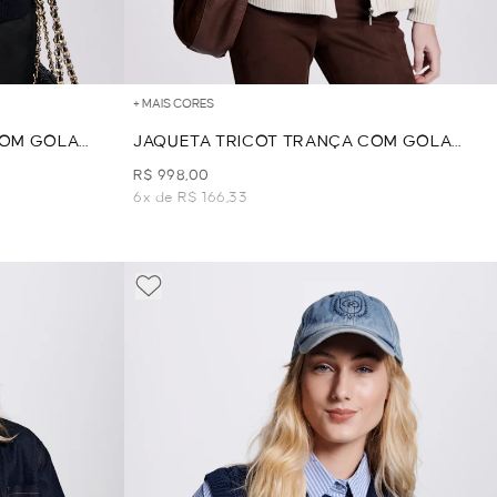
+ MAIS CORES
COM GOLA
JAQUETA TRICOT TRANÇA COM GOLA
PELO - BEGE
R$ 998,00
6x de R$ 166,33