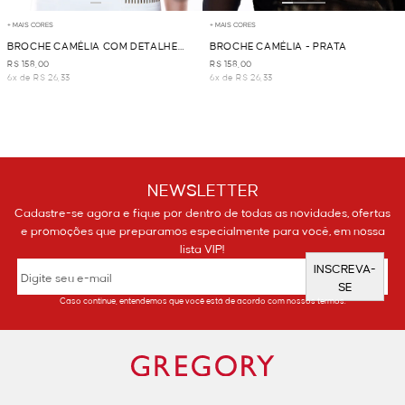
+ MAIS CORES
+ MAIS CORES
BROCHE CAMÉLIA COM DETALHE
BROCHE CAMÉLIA - PRATA
RENDA - PRETO
R$ 158,00
R$ 158,00
6x de R$ 26,33
6x de R$ 26,33
NEWSLETTER
Cadastre-se agora e fique por dentro de todas as novidades, ofertas
e promoções que preparamos especialmente para você, em nossa
lista VIP!
INSCREVA-
SE
Caso continue, entendemos que você está de acordo com nossos termos.