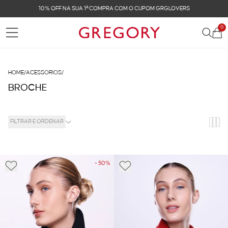
FRETE GRÁTIS NAS COMPRAS ACIMA DE R$ 899
0
HOME
/
ACESSORIOS
/
BROCHE
FILTRAR E ORDENAR
- 50%