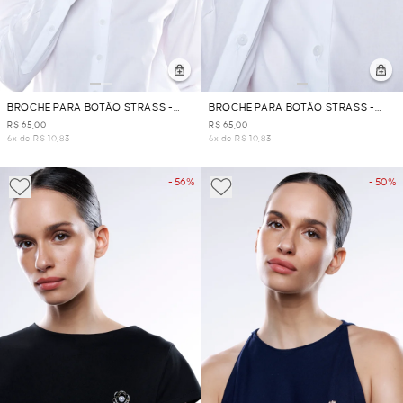
BROCHE PARA BOTÃO STRASS -
BROCHE PARA BOTÃO STRASS -
DOURADO
DOURADO
R$ 65,00
R$ 65,00
6x de R$ 10,83
6x de R$ 10,83
- 56%
- 50%