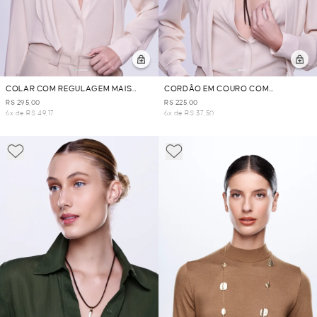
COLAR COM REGULAGEM MAIS
CORDÃO EM COURO COM
PINGENTE - DOURADO
PINGENTE - MARROM
R$ 295,00
R$ 225,00
6x de R$ 49,17
6x de R$ 37,50