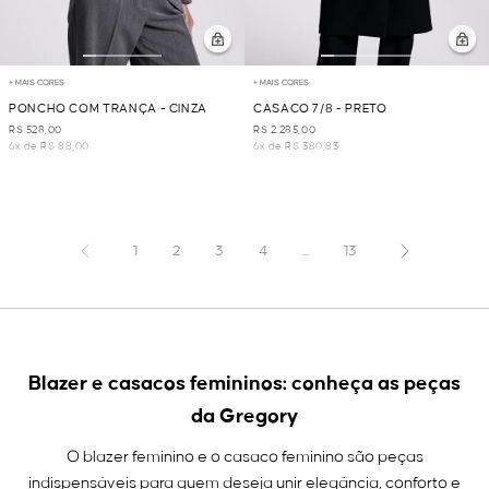
+ MAIS CORES
+ MAIS CORES
PONCHO COM TRANÇA - CINZA
CASACO 7/8 - PRETO
R$ 528,00
R$ 2.285,00
6x de R$ 88,00
6x de R$ 380,83
1
2
3
4
...
13
Blazer e casacos femininos: conheça as peças
da Gregory
O blazer feminino e o casaco feminino são peças
indispensáveis para quem deseja unir elegância, conforto e