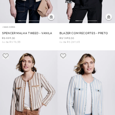
+ MAIS CORES
SPENCER MALHA TWEED - VANILA
BLAZER COM RECORTES - PRETO
R$ 698,00
R$ 1.685,00
6x de R$ 116,33
6x de R$ 280,83