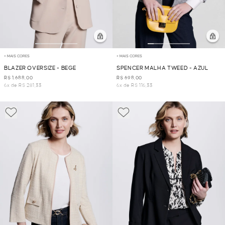
+ MAIS CORES
+ MAIS CORES
BLAZER OVERSIZE - BEGE
SPENCER MALHA TWEED - AZUL
R$ 1.688,00
R$ 698,00
6x de R$ 281,33
6x de R$ 116,33