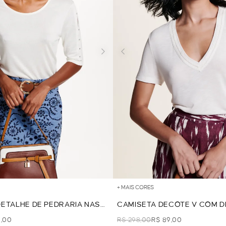
+ MAIS CORES
ETALHE DE PEDRARIA NAS
CAMISETA DECOTE V COM D
F WHITE
WHITE
9,00
R$ 298,00
R$ 89,00