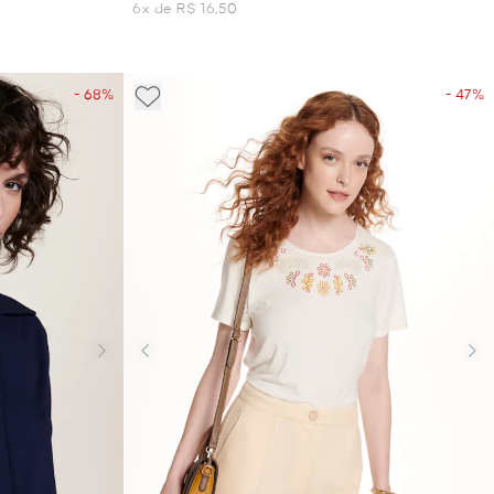
6x de R$ 16,50
- 68%
- 47%