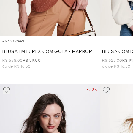
+ MAIS CORES
BLUSA EM LUREX COM GOLA - MARROM
BLUSA COM D
WHITE
R$ 558,00
R$ 99,00
R$ 525,00
R$ 9
6x de R$ 16,50
6x de R$ 16,50
- 32%