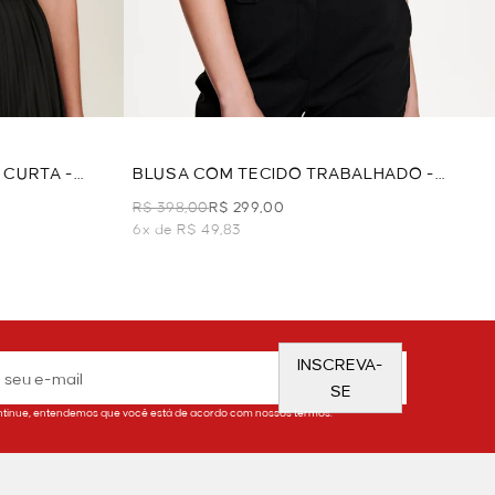
 CURTA -
BLUSA COM TECIDO TRABALHADO -
PRETO
R$ 398,00
R$ 299,00
6x de R$ 49,83
INSCREVA-
SE
tinue, entendemos que você está de acordo com nossos termos.