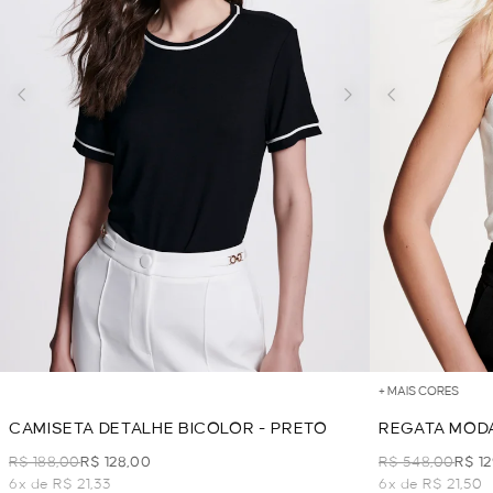
+ MAIS CORES
CAMISETA DETALHE BICOLOR - PRETO
REGATA MODA
WHITE
R$ 188,00
R$ 128,00
R$ 548,00
R$ 1
6x de R$ 21,33
6x de R$ 21,50