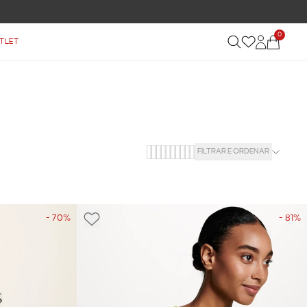
0
TLET
FILTRAR E ORDENAR
- 70%
- 81%