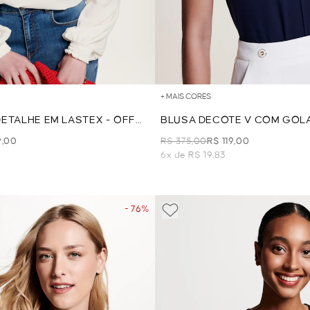
+ MAIS CORES
ETALHE EM LASTEX - OFF
BLUSA DECOTE V COM GOLA
9,00
R$ 375,00
R$ 119,00
6x de R$ 19,83
- 76%