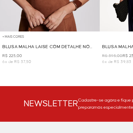
+ MAIS CORES
BLUSA MALHA LAISE COM DETALHE NO
BLUSA MALHA
DECOTE - CAMEL
R$ 225,00
R$ 395,00
R$ 2
6x de R$ 37,50
6x de R$ 39,83
Cadastre-se agora e fique 
NEWSLETTER
preparamos especialmente p