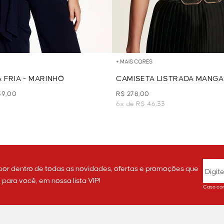
+ MAIS CORES
 FRIA - MARINHO
CAMISETA LISTRADA MANGA
PRETO
39,00
R$ 278,00
6x de R$ 46,33
por dentro de todas as novidades, ofertas e promoções que
ara você, em nossa lista VIP!
Caso con