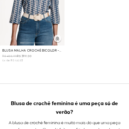
BLUSA MALHA CROCHÊ BICOLOR -
AZUL
R$ 488,00
R$ 389,00
6x de R$ 64,83
Blusa de crochê feminina é uma peça só de
verão?
A blusa de crochê feminina é muito mais do que uma peça