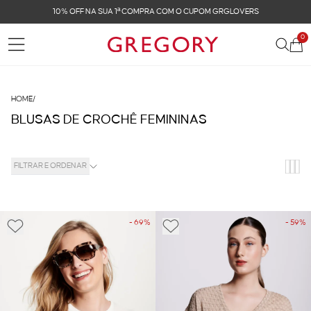
10% OFF NA SUA 1ª COMPRA COM O CUPOM GRGLOVERS
0
HOME
/
BLUSAS DE CROCHÊ FEMININAS
FILTRAR E ORDENAR
- 69%
- 59%