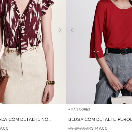
+ MAIS CORES
ADA COM DETALHE NO
BLUSA COM DETALHE PÉRO
ORDO
- VERMELHO
69,00
R$ 298,00
R$ 149,00