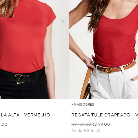
+ MAIS CORES
LA ALTA - VERMELHO
REGATA TULE DRAPEADO -
9,00
R$ 198,00
R$ 99,00
6x de R$ 16,50