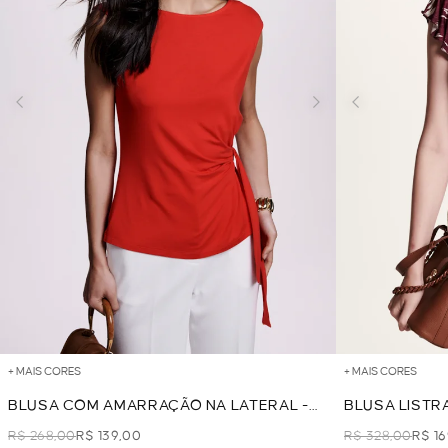
+ MAIS CORES
+ MAIS CORES
BLUSA COM AMARRAÇÃO NA LATERAL -
BLUSA LISTR
VERMELHO
DECOTE - B
R$ 268,00
R$ 139,00
R$ 328,00
R$ 1