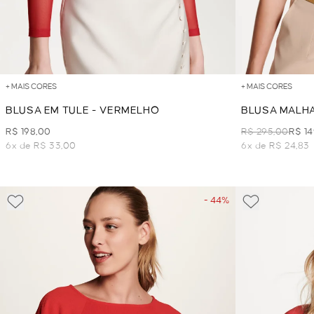
+ MAIS CORES
+ MAIS CORES
BLUSA EM TULE - VERMELHO
BLUSA MALHA
R$ 198,00
R$ 295,00
R$ 1
6x de R$ 33,00
6x de R$ 24,83
- 44%