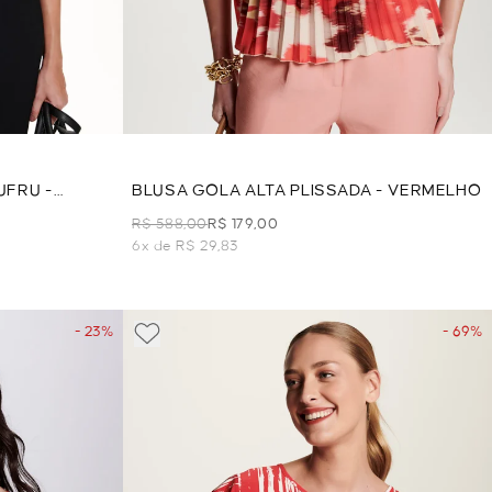
UFRU -
BLUSA GOLA ALTA PLISSADA - VERMELHO
R$ 588,00
R$ 179,00
6x de R$ 29,83
- 23%
- 69%