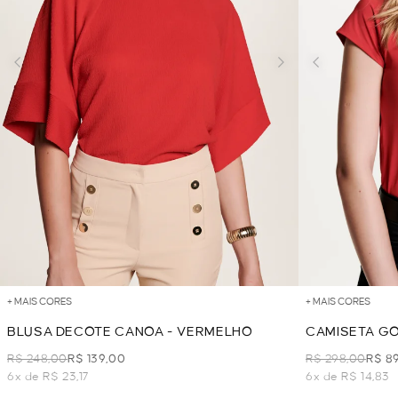
+ MAIS CORES
+ MAIS CORES
BLUSA DECOTE CANOA - VERMELHO
CAMISETA GO
R$ 248,00
R$ 139,00
R$ 298,00
R$ 8
6x de R$ 23,17
6x de R$ 14,83