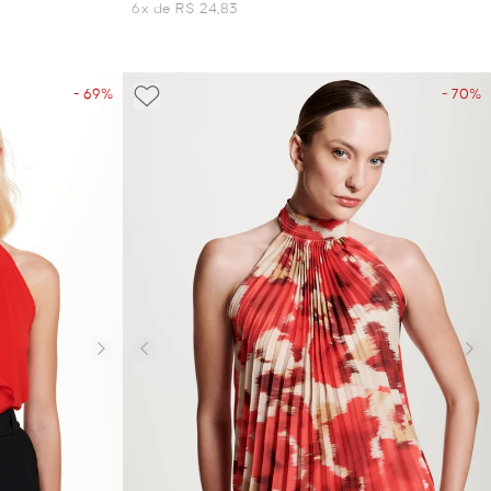
6x de R$ 24,83
- 69%
- 70%