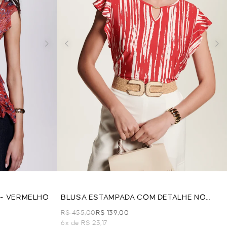
 - VERMELHO
BLUSA ESTAMPADA COM DETALHE NO
DECOTE - VERMELHO
R$ 455,00
R$ 139,00
6x de R$ 23,17