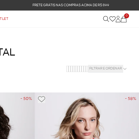
0
TLET
TAL
FILTRAR E ORDENAR
- 50%
- 58%