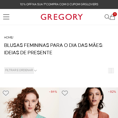
NA SUA 1ª COMPRA COM O CUPOM GRGLOVERS
FR
0
HOME
/
BLUSAS FEMININAS PARA O DIA DAS MÃES:
IDEIAS DE PRESENTE
FILTRAR E ORDENAR
- 86%
- 82%