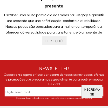
presente
Escolher uma blusa para o dia das mães na Gregory é garantir
um presente que une sofisticação, conforto e durabilidade.
Nossas peças são pensadas para a mulher contemporânea,
oferecendo versatilidade para transitar entre o ambiente de
trabalho e momentos de lazer com elegância.
LER TUDO
Ao presentear com uma blusa, você entrega um item
essencial que valoriza a silhueta e expressa carinho através
do design refinado.
NEWSLETTER
Por que garantir as blusas femininas para o dia
Cadastre-se agora e fique por dentro de todas as novidades, ofertas
das mães: ideias de presente?
e promoções que preparamos especialmente para você, em nossa
lista VIP!
Garantir uma peça desta seleção é investir em moda
INSCREVA-
atemporal e funcional. A Gregory, com sua trajetória desde
SE
1981, domina a arte de criar roupas que acompanham a rotina
Caso continue, entendemos que você está de acordo com nossos termos.
feminina com caimento impecável.