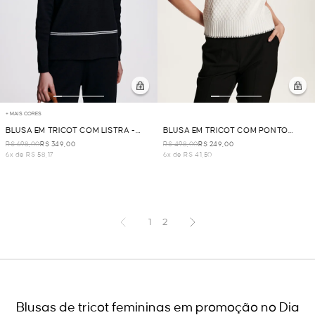
+ MAIS CORES
BLUSA EM TRICOT COM LISTRA -
BLUSA EM TRICOT COM PONTO
PRETO
CROCHÊ - OFF WHITE
R$ 698,00
R$ 349,00
R$ 498,00
R$ 249,00
6x de R$ 58,17
6x de R$ 41,50
1
2
Blusas de tricot femininas em promoção no Dia