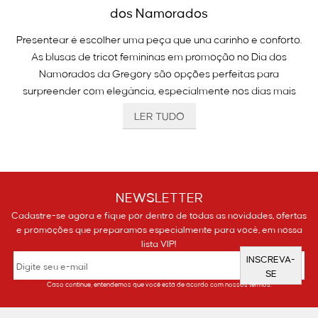
dos Namorados
Presentear é escolher uma peça que una carinho e conforto.
As blusas de tricot femininas em promoção no Dia dos
Namorados da Gregory são opções perfeitas para
surpreender com elegância, especialmente nos dias mais
frios.
LER TUDO
Com toque macio, caimento impecável e detalhes que
valorizam o visual, nossa seleção reúne modelos versáteis
para diferentes estilos e ocasiões. Do tricot clássico ao brilho
sutil do lurex, cada peça foi pensada para aquecer a rotina
com charme e transformar o presente em uma lembrança
NEWSLETTER
especial.
Cadastre-se agora e fique por dentro de todas as novidades, ofertas
e promoções que preparamos especialmente para você, em nossa
lista VIP!
Por que garantir as blusas de tricot femininas
INSCREVA-
em promoção no Dia dos Namorados?
SE
Caso continue, entendemos que você está de acordo com nossos termos.
O tricot da Gregory é desenvolvido com fios selecionados
que garantem um toque suave e excelente caimento, sendo a