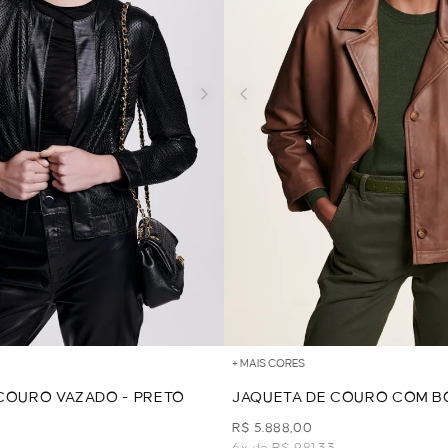
+ MAIS CORES
COURO VAZADO - PRETO
JAQUETA DE COURO COM B
CARAMELO
R$ 5.888,00