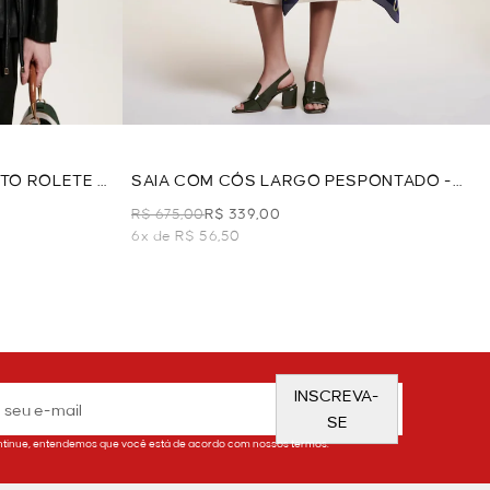
TO ROLETE -
SAIA COM CÓS LARGO PESPONTADO -
AREIA
R$ 675,00
R$ 339,00
6x de R$ 56,50
INSCREVA-
SE
tinue, entendemos que você está de acordo com nossos termos.