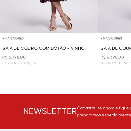
+ MAIS CORES
+ MAIS CORES
SAIA DE COURO COM BOTÃO - VINHO
SAIA DE COU
R$ 6.398,00
R$ 6.398,00
6x de R$ 1.066,33
6x de R$ 1.066,
Cadastre-se agora e fique 
NEWSLETTER
preparamos especialmente p