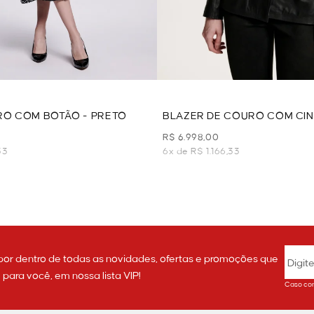
RO COM BOTÃO - PRETO
BLAZER DE COURO COM CIN
PRETO
R$ 6.998,00
33
6x de R$ 1.166,33
por dentro de todas as novidades, ofertas e promoções que
ara você, em nossa lista VIP!
Caso con