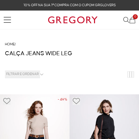
10% OFF NA SUA 1ª COMPRA COM O CUPOM GRGLOVERS
0
HOME
/
CALÇA JEANS WIDE LEG
FILTRAR E ORDENAR
- 49%