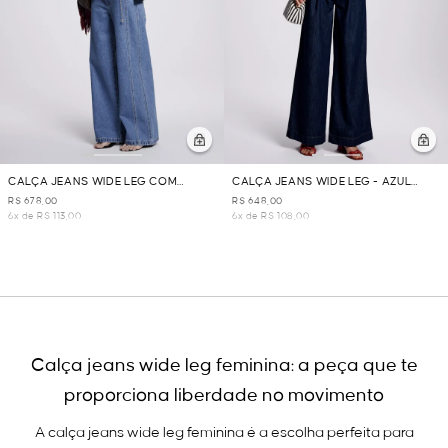
CALÇA JEANS WIDE LEG COM
CALÇA JEANS WIDE LEG - AZUL
RECORTE - AZUL JEANS
JEANS
R$ 678,00
R$ 648,00
6x de R$ 113,00
6x de R$ 108,00
Calça jeans wide leg feminina: a peça que te
proporciona liberdade no movimento
A calça jeans wide leg feminina é a escolha perfeita para