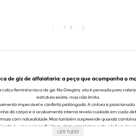
1
2
sca de giz de alfaiataria: a peça que acompanha o 
lça feminina risca de giz. Na Gregory, ela é pensada para valorizar
estrutura existe, mas não limita.
 caimento impecável e conforto prolongado. A cintura é posicionad
nho do corpo e o acabamento interno revela cuidado em cada det
formais com naturalidade. Mas também surpreende quando combina
elicado ou uma camisa fluida mudam completamente a leitura da calç
LER TUDO