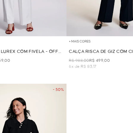
+ MAIS CORES
 LUREX COM FIVELA - OFF
CALÇA RISCA DE GIZ COM CI
MARINHO
59,00
R$ 988,00
R$ 499,00
6x de R$ 83,17
- 50%