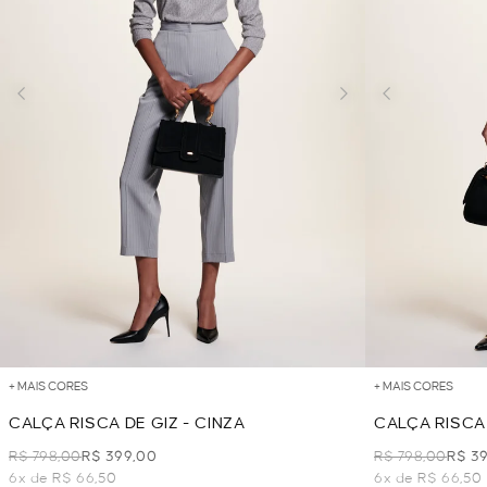
+ MAIS CORES
+ MAIS CORES
CALÇA RISCA DE GIZ - CINZA
CALÇA RISCA 
R$ 798,00
R$ 399,00
R$ 798,00
R$ 3
6x de R$ 66,50
6x de R$ 66,50