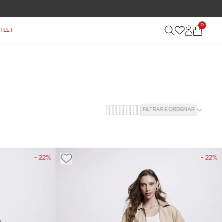
FRETE GRÁTIS NAS COMPRAS ACIMA DE R$
0
TLET
FILTRAR E ORDENAR
- 22%
- 22%