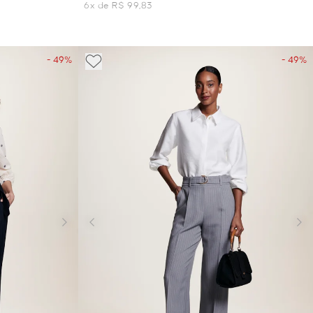
6x de R$ 99,83
- 49%
- 49%