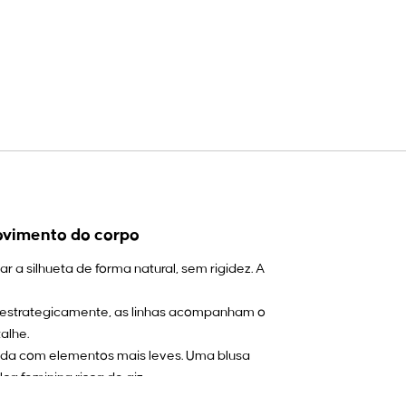
movimento do corpo
 a silhueta de forma natural, sem rigidez. A
a estrategicamente, as linhas acompanham o
alhe.
da com elementos mais leves. Uma blusa
a feminina risca de giz.