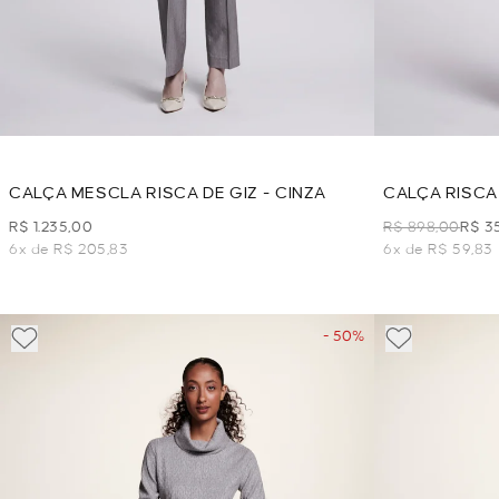
CALÇA MESCLA RISCA DE GIZ - CINZA
CALÇA RISCA
WHITE
R$ 1.235,00
R$ 898,00
R$ 3
6x de R$ 205,83
6x de R$ 59,83
- 50%