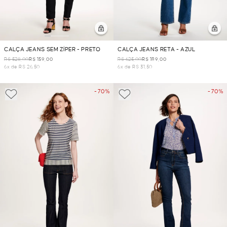
CALÇA JEANS SEM ZÍPER - PRETO
CALÇA JEANS RETA - AZUL
R$ 528,00
R$ 159,00
R$ 625,00
R$ 189,00
6x de R$ 26,50
6x de R$ 31,50
- 70%
- 70%