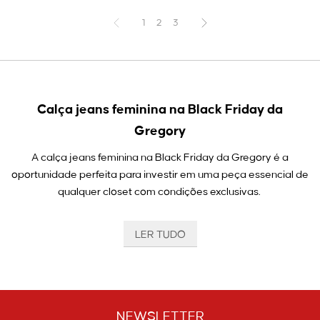
1
2
3
Calça jeans feminina na Black Friday da
Gregory
A calça jeans feminina na Black Friday da Gregory é a
oportunidade perfeita para investir em uma peça essencial de
qualquer closet com condições exclusivas.
O jeans é aquele item atemporal e indispensável, que se
LER TUDO
adapta a qualquer estilo e diferentes momentos do dia. E na
Gregory, ele ganha uma nova leitura sofisticada.
Aqui, cada modelo é pensado para valorizar o corpo da
mulher, mantendo o visual alinhado em qualquer ocasião.
NEWSLETTER