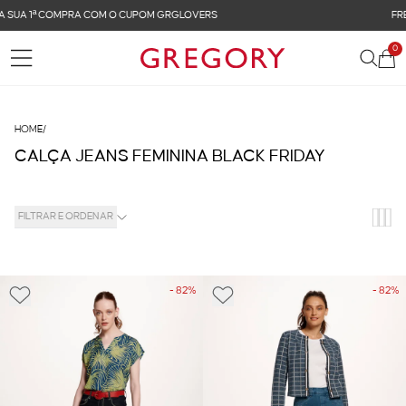
FRETE GRÁTIS NAS COMPRAS ACIMA DE R$ 899
0
HOME
/
CALÇA JEANS FEMININA BLACK FRIDAY
FILTRAR E ORDENAR
- 82%
- 82%