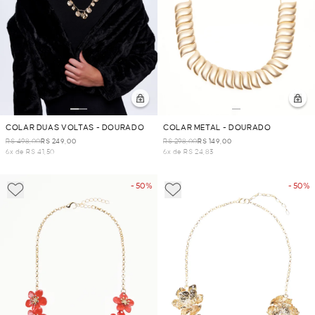
COLAR DUAS VOLTAS - DOURADO
COLAR METAL - DOURADO
R$ 498,00
R$ 249,00
R$ 298,00
R$ 149,00
6x de R$ 41,50
6x de R$ 24,83
- 50%
- 50%