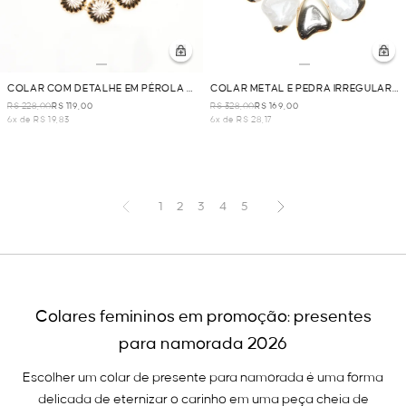
COLAR COM DETALHE EM PÉROLA -
COLAR METAL E PEDRA IRREGULAR
DOURADO
- OFF WHITE
R$ 228,00
R$ 119,00
R$ 328,00
R$ 169,00
6x de R$ 19,83
6x de R$ 28,17
1
2
3
4
5
Colares femininos em promoção: presentes
para namorada 2026
Escolher um colar de presente para namorada é uma forma
delicada de eternizar o carinho em uma peça cheia de