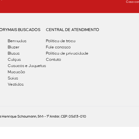
Caso con
GORY
MAIS BUSCADOS
CENTRAL DE ATENDIMENTO
Bermudas
Política de troca
Blazer
Fale conosco
Blusas
Politica de privacidade
Calças
Contato
Casacos e Jaquetas
Macacão
Saias
Vestidos
Henrique Schaumann, 566 - 1º Andar, CEP: 05413-010