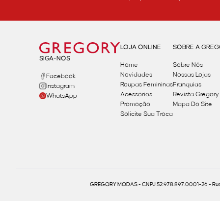
LOJA ONLINE
SOBRE A GRE
SIGA-NOS
Home
Sobre Nós
Novidades
Nossas Lojas
Facebook
Roupas Femininas
Franquias
Instagram
Acessórios
Revista Gregory
WhatsApp
Promoção
Mapa Do Site
Solicite Sua Troca
GREGORY MODAS - CNPJ 52.978.897.0001-26 - Rua 