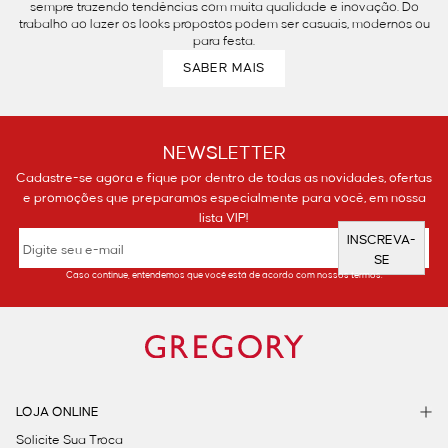
sempre trazendo tendências com muita qualidade e inovação. Do
trabalho ao lazer os looks propostos podem ser casuais, modernos ou
para festa.
SABER MAIS
NEWSLETTER
Cadastre-se agora e fique por dentro de todas as novidades, ofertas
e promoções que preparamos especialmente para você, em nossa
lista VIP!
INSCREVA-
SE
Caso continue, entendemos que você está de acordo com nossos termos.
LOJA ONLINE
Solicite Sua Troca