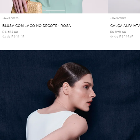
+ MAIS CORES
+ MAIS CORES
BLUSA COM LAÇO NO DECOTE - ROSA
CALÇA ALFAIATA
R$ 685,00
R$ 898,00
6x de R$ 114,17
6x de R$ 149,67