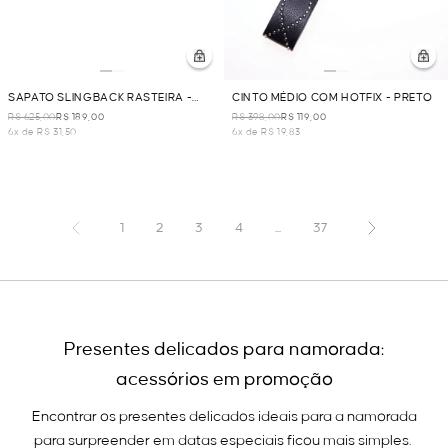
SAPATO SLINGBACK RASTEIRA -
CINTO MÉDIO COM HOTFIX - PRETO
PRETO
R$ 625,00
R$ 189,00
R$ 398,00
R$ 119,00
6x de R$ 31,50
6x de R$ 19,83
1
2
3
4
...
37
Presentes delicados para namorada:
acessórios em promoção
Encontrar os presentes delicados ideais para a namorada
para surpreender em datas especiais ficou mais simples.