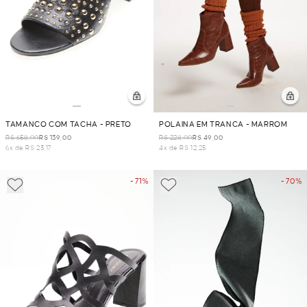
TAMANCO COM TACHA - PRETO
POLAINA EM TRANCA - MARROM
R$ 658,00
R$ 139,00
R$ 228,00
R$ 49,00
6x de R$ 23,17
4x de R$ 12,25
- 71%
- 70%