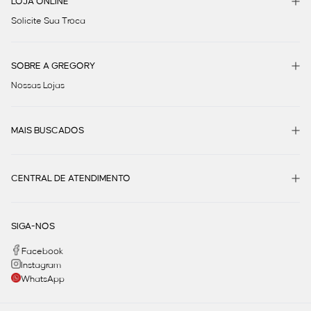
LOJA ONLINE
Solicite Sua Troca
Quais tipos de presentes delicados você
encontra aqui?
SOBRE A GREGORY
Nossa curadoria reúne itens que unem conforto e sofisticação,
Nossas Lojas
perfeitos para compor looks completos.
Pashminas e echarpes elegantes
MAIS BUSCADOS
As pashminas com estampas modernas, como a
padronagem de zebra em tons vibrantes de rosa e verde, são
CENTRAL DE ATENDIMENTO
excelentes presentes femininos para o dia dos namorados.
Elas funcionam como uma sobreposição sofisticada,
garantindo conforto e estilo para os dias mais amenos.
SIGA-NOS
Facebook
Calçados e sandálias versáteis
Instagram
WhatsApp
A seleção traz calçados práticos para a rotina, incluindo
rasteiras clássicas em preto e dourado, mocassins elegantes