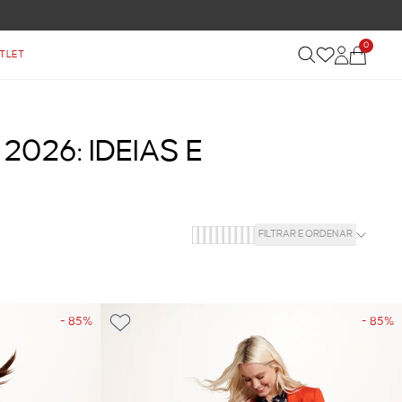
0
TLET
026: IDEIAS E
FILTRAR E ORDENAR
- 85%
- 85%