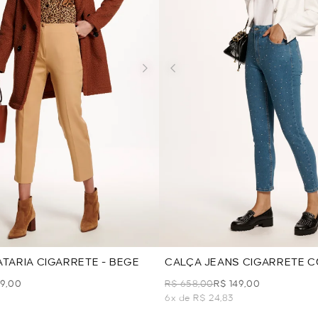
ATARIA CIGARRETE - BEGE
CALÇA JEANS CIGARRETE 
APLICAÇÃO - AZUL JEANS
59,00
R$ 658,00
R$ 149,00
6x de R$ 24,83