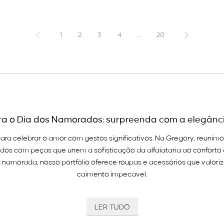
1
2
3
4
...
20
ra o Dia dos Namorados: surpreenda com a elegânc
ara celebrar o amor com gestos significativos. Na Gregory, reunimo
os com peças que unem a sofisticação da alfaiataria ao conforto d
 namorada, nosso portfólio oferece roupas e acessórios que valoriz
caimento impecável.
 garantir o presente para o Dia dos Namorados na 
LER TUDO
s namorados na Gregory é optar por peças atemporais que acompa