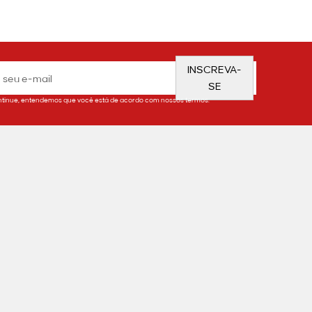
ão sem esforço.
ade que o closet dela merece.
 juros no cartão de crédito e frete grátis
INSCREVA-
SE
ontra aqui?
tinue, entendemos que você está de acordo com nossos termos.
e se adaptam a diferentes estilos, do casual
em malha estampada e estampas atemporais
ra, ideais para jantares e comemorações.
 são excelentes alternativas.
com renda ou em tricot listrado.