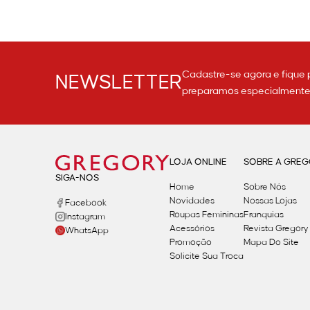
Desde 1981, no
Comprar na Gregory garante t
Também facilitamos sua experiência de com
Cadastre-se agora e fique 
NEWSLETTER
preparamos especialmente p
Quais tipo
Se você precisa de ideias de presentes para
LOJA ONLINE
SOBRE A GRE
SIGA-NOS
Home
Sobre Nós
Novidades
Nossas Lojas
Facebook
Os vestidos são escolhas marcantes e co
Roupas Femininas
Franquias
Instagram
como animal print, até vestidos longos 
Acessórios
Revista Gregory
WhatsApp
Promoção
Mapa Do Site
Solicite Sua Troca
Para quem busca presentes pa
Oferecemos blusas com aplicaçõe