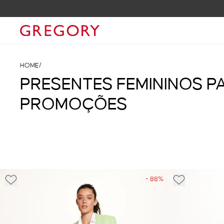
10% OFF NA SUA 1ª COMPRA COM O CUP
HOME
/
PRESENTES FEMININOS PA
PROMOÇÕES
- 88%