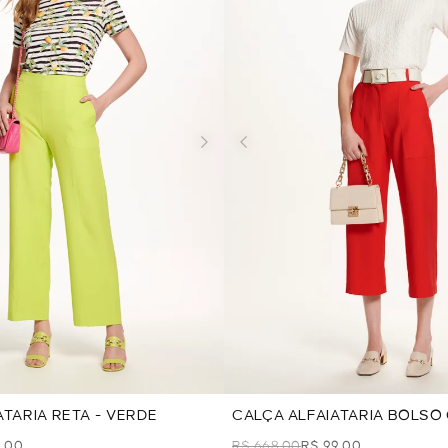
ATARIA RETA - VERDE
CALÇA ALFAIATARIA BOLSO
VERMELHO
9,00
R$ 668,00
R$ 99,00