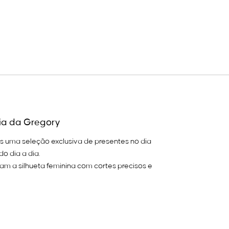
ia da Gregory
s uma seleção exclusiva de presentes no dia
o dia a dia.
am a silhueta feminina com cortes precisos e
Gregory?
nham a mulher moderna do trabalho ao lazer.