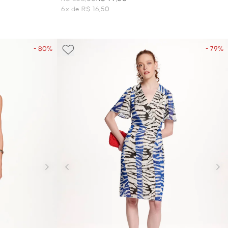
6x de R$ 16,50
- 80%
- 79%