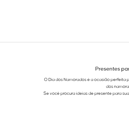
Presentes pa
O Dia dos Namorados é a ocasião perfeita p
dos namorad
Se você procura ideias de presente para sua
Por que
Escolher presentes femininos para o dia do