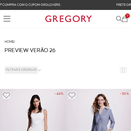
FRETE GRÁTIS NAS COMPRAS ACIMA DE R$ 899
0
HOME
/
PREVIEW VERÃO 26
FILTRAR E ORDENAR
- 44%
- 50%