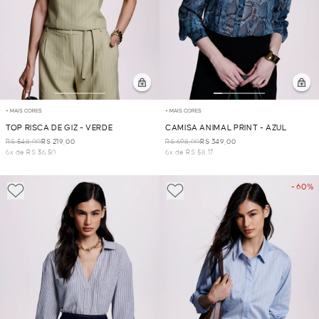
+ MAIS CORES
+ MAIS CORES
TOP RISCA DE GIZ - VERDE
CAMISA ANIMAL PRINT - AZUL
R$ 548,00
R$ 219,00
R$ 698,00
R$ 349,00
6x de R$ 36,50
6x de R$ 58,17
- 60%