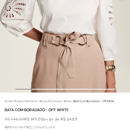
Home
/
Roupas Femininas
/
Blusas E Camisas
/
Batas
/
Bata Com Boradado - Off White
BATA COM BORADADO - OFF WHITE
R$ 748,00
R$ 149,00
ou 6x de R$ 24,83
REF.50.06.0018-175
COMPARTILHAR