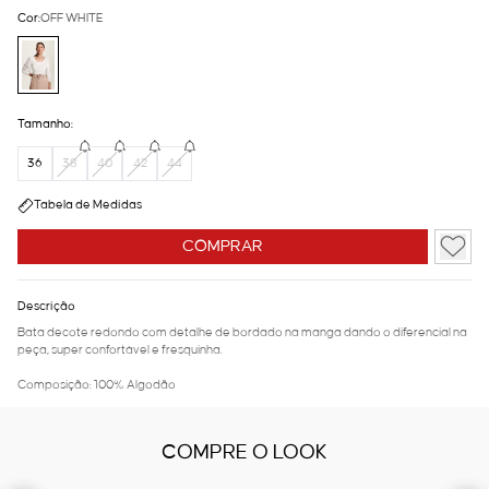
Cor:
OFF WHITE
Tamanho:
36
38
40
42
44
Tabela de Medidas
COMPRAR
Descrição
Bata decote redondo com detalhe de bordado na manga dando o diferencial na
peça, super confortável e fresquinha.
Composição: 100% Algodão
COMPRE O LOOK