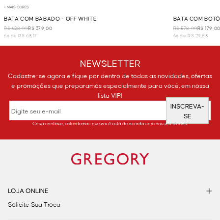
+ MAIS CORES
BATA COM BABADO - OFF WHITE
BATA COM BOTÕ
R$ 628,00
R$ 379,00
R$ 578,00
R$ 179,0
6x de R$ 63,17
6x de R$ 29,83
NEWSLETTER
Cadastre-se agora e fique por dentro de todas as novidades, ofertas
e promoções que preparamos especialmente para você, em nossa
lista VIP!
INSCREVA-
SE
Caso continue, entendemos que você está de acordo com nossos termos.
LOJA ONLINE
Solicite Sua Troca