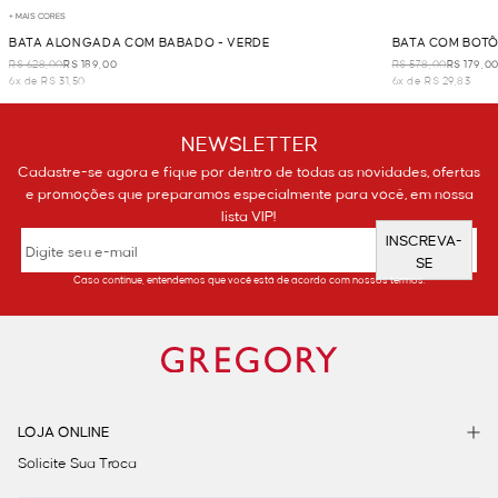
+ MAIS CORES
BATA ALONGADA COM BABADO - VERDE
BATA COM BOTÕ
R$ 628,00
R$ 189,00
R$ 578,00
R$ 179,0
6x de R$ 31,50
6x de R$ 29,83
NEWSLETTER
Cadastre-se agora e fique por dentro de todas as novidades, ofertas
e promoções que preparamos especialmente para você, em nossa
lista VIP!
INSCREVA-
SE
Caso continue, entendemos que você está de acordo com nossos termos.
LOJA ONLINE
Solicite Sua Troca