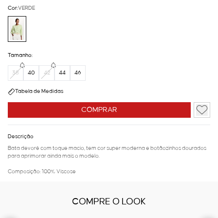
Cor:
VERDE
Tamanho:
38
40
42
44
46
Tabela de Medidas
COMPRAR
Descrição
Bata devorê com toque macio, tem cor super moderna e botãozinhos dourados
para aprimorar ainda mais o modelo.
Composição: 100% Viscose
COMPRE O LOOK