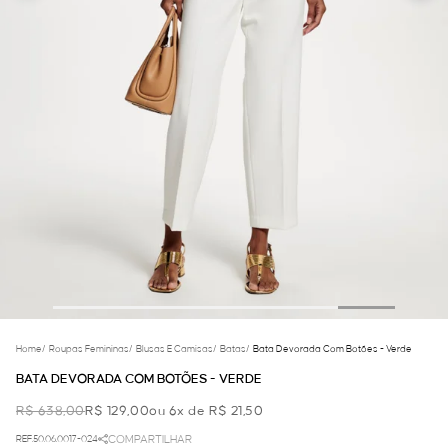
Home
/
Roupas Femininas
/
Blusas E Camisas
/
Batas
/
Bata Devorada Com Botões - Verde
BATA DEVORADA COM BOTÕES - VERDE
R$ 638,00
R$ 129,00
ou 6x de R$ 21,50
REF.50.06.0017-024
COMPARTILHAR