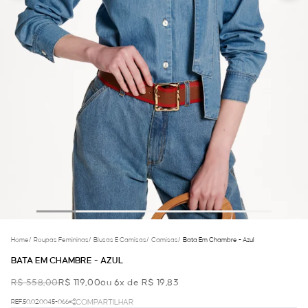
Home
/
Roupas Femininas
/
Blusas E Camisas
/
Camisas
/
Bata Em Chambre - Azul
BATA EM CHAMBRE - AZUL
R$ 558,00
R$ 119,00
ou 6x de R$ 19,83
REF.50.02.0045-066
COMPARTILHAR