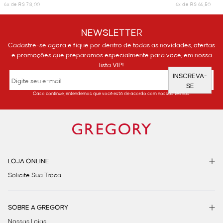
6x de R$ 78,00
6x de R$ 66,50
NEWSLETTER
Cadastre-se agora e fique por dentro de todas as novidades, ofertas
e promoções que preparamos especialmente para você, em nossa
lista VIP!
INSCREVA-
SE
Caso continue, entendemos que você está de acordo com nossos termos.
LOJA ONLINE
Solicite Sua Troca
SOBRE A GREGORY
Nossas Lojas