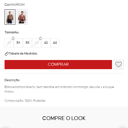
Cor:
MARROM
Tamanho:
32
36
38
40
42
44
Tabela de Medidas
COMPRAR
Descrição
Bata estampa liberty, tem detalhe em babado na manga, decote v e toque
macio.
Composição: 100% Poliéster
COMPRE O LOOK