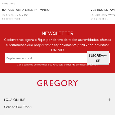
+ MAIS CORES
BATA ESTAMPA LIBERTY - VINHO
VESTIDO ESTAM
R$ 678,00
R$ 479,00
R$ 1.138,00
R$ 799,
6x de R$ 79,83
6x de R$ 133,17
NEWSLETTER
Cadastre-se agora e fique por dentro de todas as novidades, ofertas
e promoções que preparamos especialmente para você, em nossa
lista VIP!
INSCREVA-
SE
Caso continue, entendemos que você está de acordo com nossos termos.
LOJA ONLINE
Solicite Sua Troca