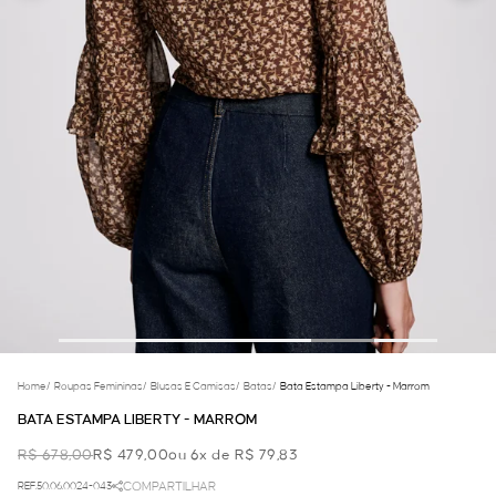
Home
/
Roupas Femininas
/
Blusas E Camisas
/
Batas
/
Bata Estampa Liberty - Marrom
BATA ESTAMPA LIBERTY - MARROM
R$ 678,00
R$ 479,00
ou 6x de R$ 79,83
REF.50.06.0024-043
COMPARTILHAR