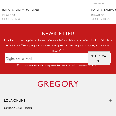
+ MAIS CORES
BATA ESTAMPADA - AZUL
BATA ESTAMPAD
R$ 698,00
R$ 678,00
6x de R$ 116,33
6x de R$ 113,00
NEWSLETTER
Cadastre-se agora e fique por dentro de todas as novidades, ofertas
e promoções que preparamos especialmente para você, em nossa
lista VIP!
INSCREVA-
SE
Caso continue, entendemos que você está de acordo com nossos termos.
LOJA ONLINE
Solicite Sua Troca