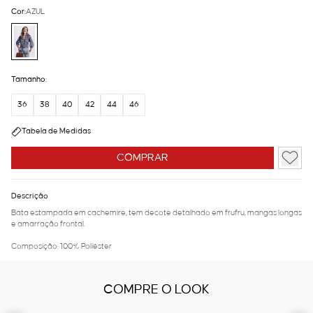
Cor:
AZUL
Tamanho:
36
38
40
42
44
46
Tabela de Medidas
COMPRAR
Descrição
Bata estampada em cachemire, tem decote detalhado em frufru, mangas longas
e amarração frontal.
Composição: 100% Poliéster
COMPRE O LOOK