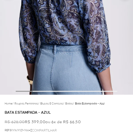
Home
/
Roupas Femininas
/
Blusas E Camisas
/
Batas
/
Bata Estampada - Azul
BATA ESTAMPADA - AZUL
R$ 628,00
R$ 399,00
ou 6x de R$ 66,50
REF.50.06.0021-066
COMPARTILHAR