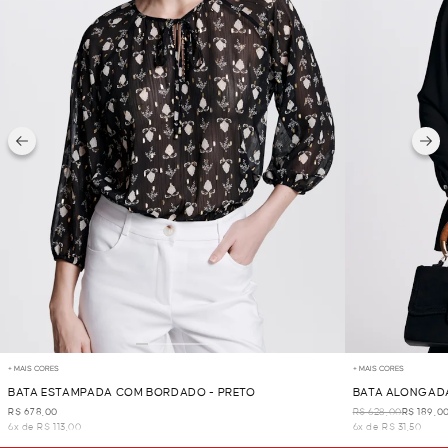
+ MAIS CORES
+ MAIS CORES
BATA ESTAMPADA COM BORDADO - PRETO
BATA ALONGADA
R$ 678,00
R$ 628,00
R$ 189,0
6x de R$ 113,00
6x de R$ 31,50