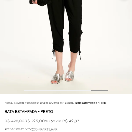
Home
/
Roupas Femininas
/
Blusas E Camisas
/
Blusas
/
Bata Estampada - Preto
BATA ESTAMPADA - PRETO
R$ 428,00
R$ 299,00
ou 6x de R$ 49,83
REF.04.05.0242-002
COMPARTILHAR