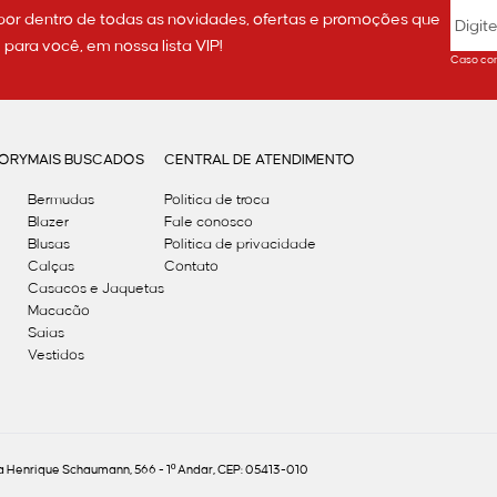
por dentro de todas as novidades, ofertas e promoções que
ara você, em nossa lista VIP!
Caso con
GORY
MAIS BUSCADOS
CENTRAL DE ATENDIMENTO
Bermudas
Política de troca
Blazer
Fale conosco
Blusas
Politica de privacidade
Calças
Contato
Casacos e Jaquetas
Macacão
Saias
Vestidos
Henrique Schaumann, 566 - 1º Andar, CEP: 05413-010