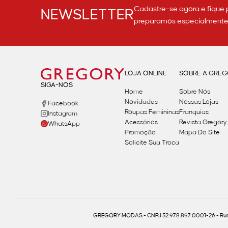
Cadastre-se agora e fique 
NEWSLETTER
preparamos especialmente p
LOJA ONLINE
SOBRE A GRE
SIGA-NOS
Home
Sobre Nós
Novidades
Nossas Lojas
Facebook
Roupas Femininas
Franquias
Instagram
Acessórios
Revista Gregory
WhatsApp
Promoção
Mapa Do Site
Solicite Sua Troca
GREGORY MODAS - CNPJ 52.978.897.0001-26 - Rua 