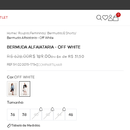
0
TLET
Home
/
Roupas Femininas
/
Bermudas E Shorts
/
Bermuda Alfaiataria - Off White
BERMUDA ALFAIATARIA - OFF WHITE
R$ 628,00
R$ 189,00
ou 6x de R$ 31,50
REF.54.02.0015-175
COMPARTILHAR
Cor:
OFF WHITE
Tamanho:
36
38
40
42
44
46
Tabela de Medidas