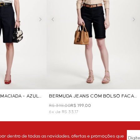
MACIADA - AZUL
BERMUDA JEANS COM BOLSO FACA
- AZUL JEANS
R$ 398,00
R$ 199,00
6x de R$ 33,17
por dentro de todas as novidades, ofertas e promoções que