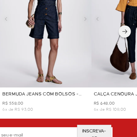
BERMUDA JEANS COM BOLSOS -
CALÇA CENOURA 
AZUL JEANS
CINTINHO - AZUL 
R$ 558,00
R$ 648,00
6x de R$ 93,00
6x de R$ 108,00
INSCREVA-