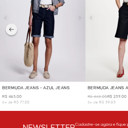
BERMUDA JEANS - AZUL JEANS
BERMUDA JEANS A
JEANS
R$ 465,00
R$ 468,00
R$ 239,00
6x de R$ 77,50
6x de R$ 39,83
Cadastre-se agora e fique 
NEWSLETTER