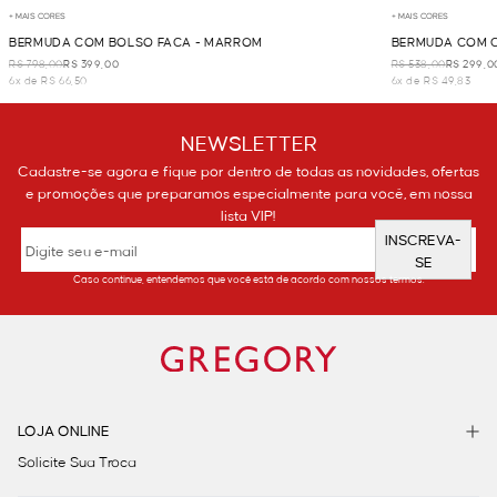
+ MAIS CORES
+ MAIS CORES
BERMUDA COM BOLSO FACA - MARROM
BERMUDA COM 
R$ 798,00
R$ 399,00
R$ 538,00
R$ 299,0
6x de R$ 66,50
6x de R$ 49,83
NEWSLETTER
Cadastre-se agora e fique por dentro de todas as novidades, ofertas
e promoções que preparamos especialmente para você, em nossa
lista VIP!
INSCREVA-
SE
Caso continue, entendemos que você está de acordo com nossos termos.
LOJA ONLINE
Solicite Sua Troca