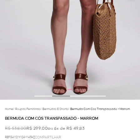
Home
/
Roupas Femininas
/
Bermudas E Shorts
/
Bermuda Com Cós Transpassado - Marrom
BERMUDA COM CÓS TRANSPASSADO - MARROM
R$ 538,00
R$ 299,00
ou 6x de R$ 49,83
REF.54.02.0024-043
COMPARTILHAR