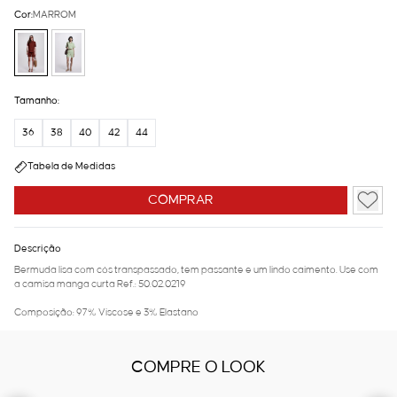
Cor:
MARROM
Tamanho:
36
38
40
42
44
Tabela de Medidas
COMPRAR
Descrição
Bermuda lisa com cós transpassado, tem passante e um lindo caimento. Use com
a camisa manga curta Ref.: 50.02.0219
Composição: 97% Viscose e 3% Elastano
COMPRE O LOOK