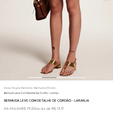
Home
/
Roupas Femininas
/
Bermudas E Shorts
/
Bermuda Leve Com Detalhe De Cordão - Laranja
BERMUDA LEVE COM DETALHE DE CORDÃO - LARANJA
R$ 398,00
R$ 79,00
ou 6x de R$ 13,17