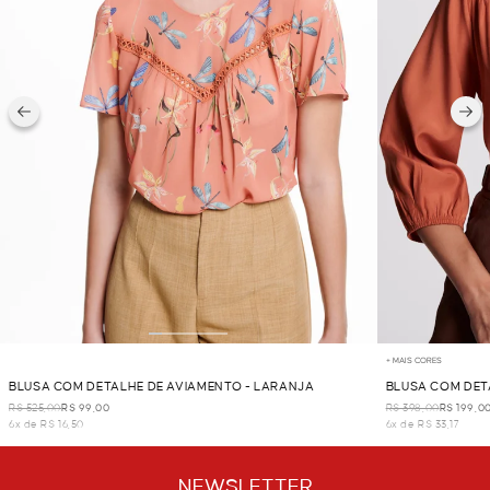
+ MAIS CORES
BLUSA COM DETALHE DE AVIAMENTO - LARANJA
BLUSA COM DET
R$ 525,00
R$ 99,00
R$ 398,00
R$ 199,0
6x de R$ 16,50
6x de R$ 33,17
NEWSLETTER