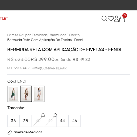
0
TLET
Home
/
Roupas Femininas
/
Bermudas E Shorts
/
Bermuda Reta Com Aplicação De Fivelas - Fendi
BERMUDA RETA COM APLICAÇÃO DE FIVELAS - FENDI
R$ 628,00
R$ 299,00
ou 6x de R$ 49,83
REF.54.02.0016-395
COMPARTILHAR
Cor:
FENDI
Tamanho:
36
38
40
42
44
46
Tabela de Medidas