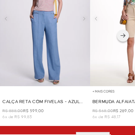
+ MAIS CORES
CALÇA RETA COM FIVELAS - AZUL
BERMUDA ALFAIATA
CLARO
R$ 888,00
R$ 599,00
R$ 568,00
R$ 289,00
6x de R$ 99,83
6x de R$ 48,17