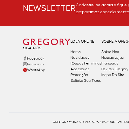
Cadastre-se agora e fique 
NEWSLETTER
preparamos especialmente p
LOJA ONLINE
SOBRE A GRE
SIGA-NOS
Home
Sobre Nós
Novidades
Nossas Lojas
Facebook
Roupas Femininas
Franquias
Instagram
Acessórios
Revista Gregory
WhatsApp
Promoção
Mapa Do Site
Solicite Sua Troca
GREGORY MODAS - CNPJ 52.978.897.0001-26 - Rua 