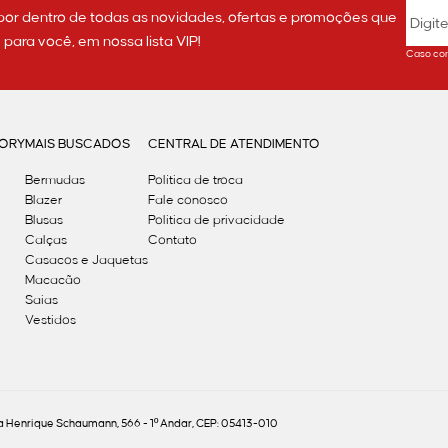
por dentro de todas as novidades, ofertas e promoções que
ara você, em nossa lista VIP!
Caso con
GORY
MAIS BUSCADOS
CENTRAL DE ATENDIMENTO
Bermudas
Política de troca
Blazer
Fale conosco
Blusas
Politica de privacidade
Calças
Contato
Casacos e Jaquetas
Macacão
Saias
Vestidos
Henrique Schaumann, 566 - 1º Andar, CEP: 05413-010