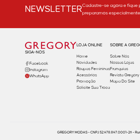
Cadastre-se agora e fique 
NEWSLETTER
preparamos especialmente p
LOJA ONLINE
SOBRE A GRE
SIGA-NOS
Home
Sobre Nós
Novidades
Nossas Lojas
Facebook
Roupas Femininas
Franquias
Instagram
Acessórios
Revista Gregory
WhatsApp
Promoção
Mapa Do Site
Solicite Sua Troca
GREGORY MODAS - CNPJ 52.978.897.0001-26 - Rua 