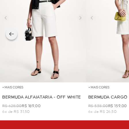
+ MAIS CORES
+ MAIS CORES
BERMUDA ALFAIATARIA - OFF WHITE
BERMUDA CARGO 
R$ 628,00
R$ 189,00
R$ 538,00
R$ 159,00
6x de R$ 31,50
6x de R$ 26,50