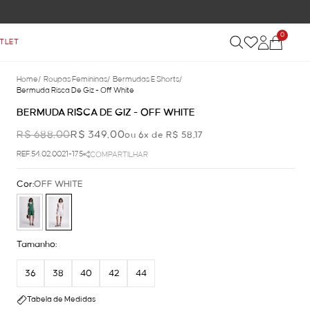
0
TLET
Home
/
Roupas Femininas
/
Bermudas E Shorts
/
Bermuda Risca De Giz - Off White
BERMUDA RISCA DE GIZ - OFF WHITE
R$ 688,00
R$ 349,00
ou 6x de R$ 58,17
REF.54.02.0021-175
COMPARTILHAR
Cor:
OFF WHITE
Tamanho:
36
38
40
42
44
Tabela de Medidas