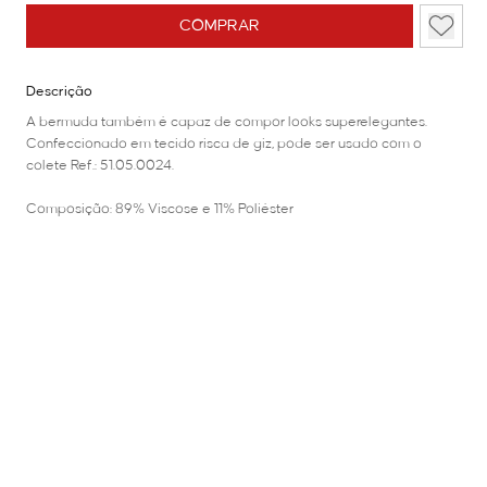
COMPRAR
Descrição
A bermuda também é capaz de compor looks superelegantes.
Confeccionado em tecido risca de giz, pode ser usado com o
colete Ref.: 51.05.0024.
Composição: 89% Viscose e 11% Poliéster