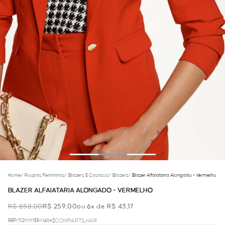
Home
/
Roupas Femininas
/
Blazers E Casacos
/
Blazers
/
Blazer Alfaiataria Alongado - Vermelho
BLAZER ALFAIATARIA ALONGADO - VERMELHO
R$ 858,00
R$ 259,00
ou 6x de R$ 43,17
REF.01.20.0033-048
COMPARTILHAR