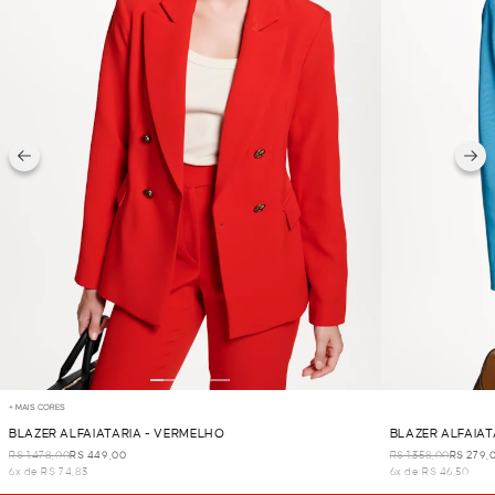
+ MAIS CORES
BLAZER ALFAIATARIA - VERMELHO
BLAZER ALFAIAT
R$ 1.478,00
R$ 449,00
R$ 1.358,00
R$ 279,
6x de R$ 74,83
6x de R$ 46,50