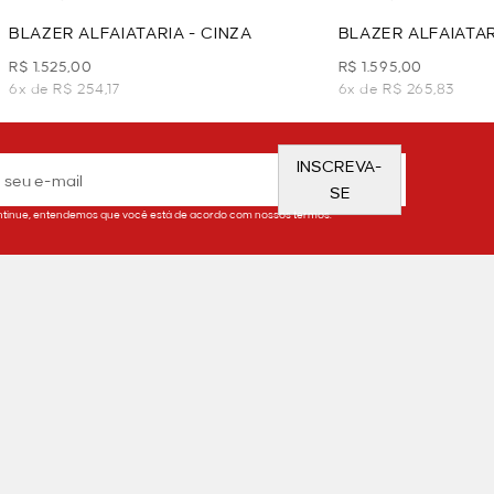
BLAZER ALFAIATARIA - CINZA
BLAZER ALFAIATAR
R$ 1.525,00
R$ 1.595,00
6x de R$ 254,17
6x de R$ 265,83
INSCREVA-
SE
tinue, entendemos que você está de acordo com nossos termos.