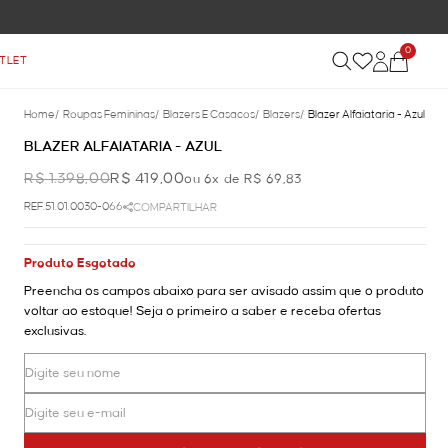
TIS NAS COMPRAS ACIMA DE R$ 899
0
TLET
Home
/
Roupas Femininas
/
Blazers E Casacos
/
Blazers
/
Blazer Alfaiataria - Azul
BLAZER ALFAIATARIA - AZUL
R$ 1.398,00
R$ 419,00
ou 6x de R$ 69,83
REF.51.01.0030-066
COMPARTILHAR
Produto Esgotado
Preencha os campos abaixo para ser avisado assim que o produto
voltar ao estoque! Seja o primeiro a saber e receba ofertas
exclusivas.