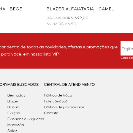
IA - BEGE
BLAZER ALFAIATARIA - CAMEL
R$ 1.315,00
R$ 399,00
6x de R$ 66,50
por dentro de todas as novidades, ofertas e promoções que
ara você, em nossa lista VIP!
Caso con
GORY
MAIS BUSCADOS
CENTRAL DE ATENDIMENTO
Bermudas
Política de troca
Blazer
Fale conosco
Blusas
Politica de privacidade
Calças
Contato
Casacos e Jaquetas
Macacão
Saias