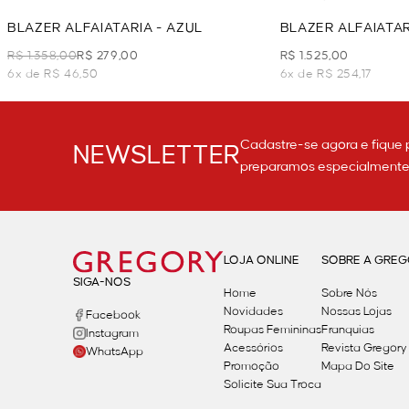
BLAZER ALFAIATARIA - AZUL
BLAZER ALFAIATAR
R$ 1.358,00
R$ 279,00
R$ 1.525,00
6x de R$ 46,50
6x de R$ 254,17
Cadastre-se agora e fique 
NEWSLETTER
preparamos especialmente p
LOJA ONLINE
SOBRE A GRE
SIGA-NOS
Home
Sobre Nós
Novidades
Nossas Lojas
Facebook
Roupas Femininas
Franquias
Instagram
Acessórios
Revista Gregory
WhatsApp
Promoção
Mapa Do Site
Solicite Sua Troca