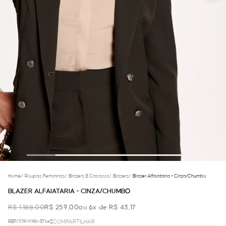
Home
/
Roupas Femininas
/
Blazers E Casacos
/
Blazers
/
Blazer Alfaiataria - Cinza/chumbo
BLAZER ALFAIATARIA - CINZA/CHUMBO
R$ 1.188,00
R$ 259,00
ou 6x de R$ 43,17
REF.01.19.0098-376
COMPARTILHAR