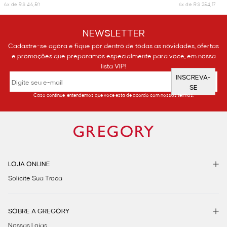
6x de R$ 46,50
6x de R$ 254,17
NEWSLETTER
Cadastre-se agora e fique por dentro de todas as novidades, ofertas
e promoções que preparamos especialmente para você, em nossa
lista VIP!
INSCREVA-
SE
Caso continue, entendemos que você está de acordo com nossos termos.
LOJA ONLINE
Solicite Sua Troca
SOBRE A GREGORY
Nossas Lojas