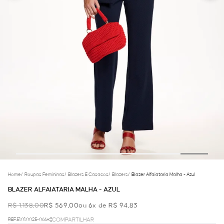
Home
/
Roupas Femininas
/
Blazers E Casacos
/
Blazers
/
Blazer Alfaiataria Malha - Azul
BLAZER ALFAIATARIA MALHA - AZUL
R$ 1.138,00
R$ 569,00
ou 6x de R$ 94,83
REF.51.01.0025-066
COMPARTILHAR