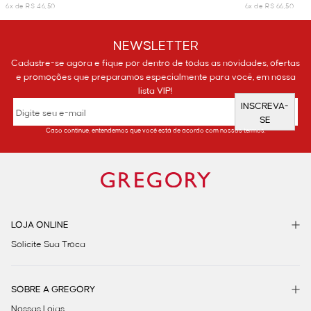
6x de R$ 46,50
6x de R$ 66,50
NEWSLETTER
Cadastre-se agora e fique por dentro de todas as novidades, ofertas
e promoções que preparamos especialmente para você, em nossa
lista VIP!
INSCREVA-
SE
Caso continue, entendemos que você está de acordo com nossos termos.
LOJA ONLINE
Solicite Sua Troca
SOBRE A GREGORY
Nossas Lojas