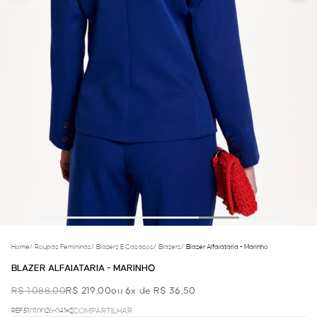
Home
/
Roupas Femininas
/
Blazers E Casacos
/
Blazers
/
Blazer Alfaiataria - Marinho
BLAZER ALFAIATARIA - MARINHO
R$ 1.088,00
R$ 219,00
ou 6x de R$ 36,50
REF.51.01.0026-041
COMPARTILHAR