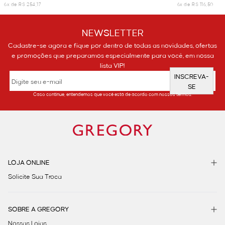
6x de R$ 254,17
6x de R$ 116,50
NEWSLETTER
Cadastre-se agora e fique por dentro de todas as novidades, ofertas
e promoções que preparamos especialmente para você, em nossa
lista VIP!
INSCREVA-
SE
Caso continue, entendemos que você está de acordo com nossos termos.
LOJA ONLINE
Solicite Sua Troca
SOBRE A GREGORY
Nossas Lojas