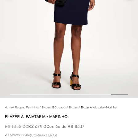
Home
/
Roupas Femininas
/
Blazers E Casacos
/
Blazers
/
Blazer Alfaiataria - Marinho
BLAZER ALFAIATARIA - MARINHO
R$ 1.358,00
R$ 679,00
ou 6x de R$ 113,17
REF.51.01.0051-041
COMPARTILHAR