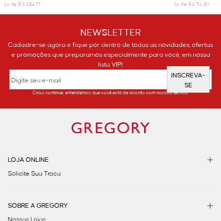
6x de R$ 254,17
6x de R$ 116,50
NEWSLETTER
Cadastre-se agora e fique por dentro de todas as novidades, ofertas
e promoções que preparamos especialmente para você, em nossa
lista VIP!
INSCREVA-
SE
Caso continue, entendemos que você está de acordo com nossos termos.
LOJA ONLINE
Solicite Sua Troca
SOBRE A GREGORY
Nossas Lojas