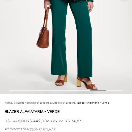
Home
/
Roupas Femininas
/
Blazers E Casacos
/
Blazers
/
Blazer Alfaiataria - Verde
BLAZER ALFAIATARIA - VERDE
R$ 1.478,00
R$ 449,00
ou 6x de R$ 74,83
REF.51.01.0053-024
COMPARTILHAR