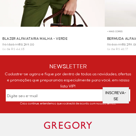
+ MAIS CORES
BLAZER ALFAIATARIA MALHA - VERDE
BERMUDA ALFAIA
R$ 1.345,00
R$ 269,00
R$ 568,00
R$ 289,0
6x de R$ 44,83
6x de R$ 48,17
NEWSLETTER
Cadastre-se agora e fique por dentro de todas as novidades, ofertas
e promoções que preparamos especialmente para você, em nossa
lista VIP!
INSCREVA-
SE
Caso continue, entendemos que você está de acordo com nossos termos.