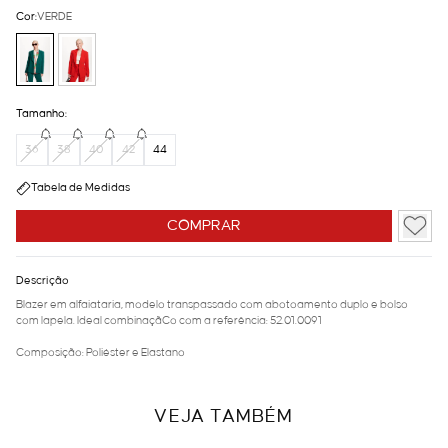
Cor:
VERDE
Tamanho:
36
38
40
42
44
Tabela de Medidas
COMPRAR
Descrição
Blazer em alfaiataria, modelo transpassado com abotoamento duplo e bolso
com lapela. Ideal combinaçãCo com a referência: 52.01.0091
Composição: Poliéster e Elastano
VEJA TAMBÉM