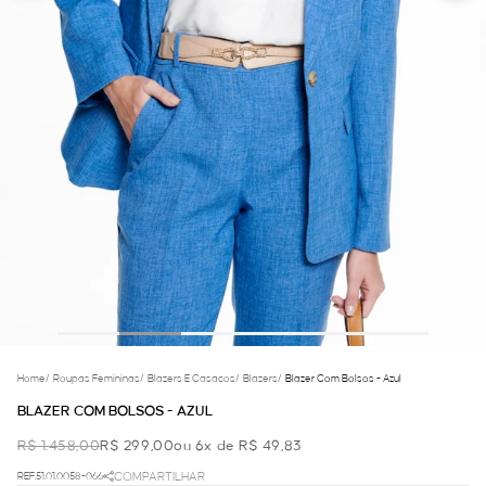
Home
/
Roupas Femininas
/
Blazers E Casacos
/
Blazers
/
Blazer Com Bolsos - Azul
BLAZER COM BOLSOS - AZUL
R$ 1.458,00
R$ 299,00
ou 6x de R$ 49,83
REF.51.01.0058-066
COMPARTILHAR