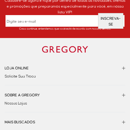
Cadastre-se agora e fique por dentro de todas as novidades, ofertas
e promoções que preparamos especialmente para você, em nossa
lista VIP!
INSCREVA-
SE
Caso continue, entendemos que você está de acordo com nossos termos.
LOJA ONLINE
Solicite Sua Troca
SOBRE A GREGORY
Nossas Lojas
MAIS BUSCADOS