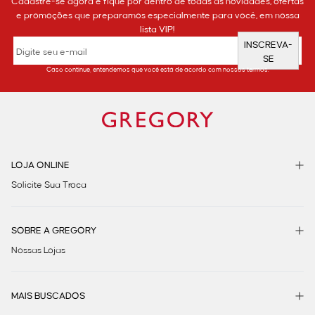
Cadastre-se agora e fique por dentro de todas as novidades, ofertas
e promoções que preparamos especialmente para você, em nossa
lista VIP!
INSCREVA-
SE
Caso continue, entendemos que você está de acordo com nossos termos.
LOJA ONLINE
Solicite Sua Troca
SOBRE A GREGORY
Nossas Lojas
MAIS BUSCADOS