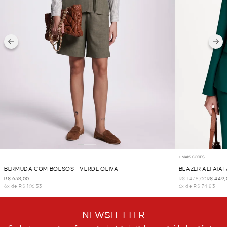
+ MAIS CORES
BERMUDA COM BOLSOS - VERDE OLIVA
BLAZER ALFAIAT
R$ 638,00
R$ 1.478,00
R$ 449,
6x de R$ 106,33
6x de R$ 74,83
NEWSLETTER