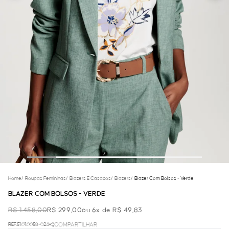
Home
/
Roupas Femininas
/
Blazers E Casacos
/
Blazers
/
Blazer Com Bolsos - Verde
BLAZER COM BOLSOS - VERDE
R$ 1.458,00
R$ 299,00
ou 6x de R$ 49,83
REF.51.01.0058-024
COMPARTILHAR