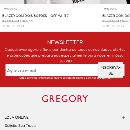
+ MAIS CORES
+ MAIS CORES
BLAZER COM DOIS BOTÕES - OFF WHITE
BLAZER COM DOI
R$ 1.295,00
R$ 899,00
R$ 1.295,00
R$ 899,
6x de R$ 149,83
6x de R$ 149,83
NEWSLETTER
Cadastre-se agora e fique por dentro de todas as novidades, ofertas
e promoções que preparamos especialmente para você, em nossa
lista VIP!
INSCREVA-
SE
Caso continue, entendemos que você está de acordo com nossos termos.
LOJA ONLINE
Solicite Sua Troca