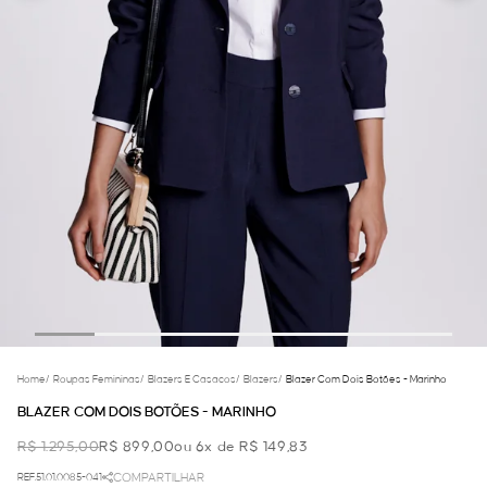
Home
/
Roupas Femininas
/
Blazers E Casacos
/
Blazers
/
Blazer Com Dois Botões - Marinho
BLAZER COM DOIS BOTÕES - MARINHO
R$ 1.295,00
R$ 899,00
ou 6x de R$ 149,83
REF.51.01.0085-041
COMPARTILHAR