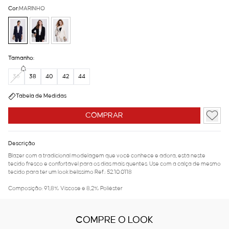
Cor:
MARINHO
Tamanho:
36
38
40
42
44
Tabela de Medidas
COMPRAR
Descrição
Blazer com a tradicional modelagem que você conhece e adora, está neste
tecido fresco e confortável para os dias mais quentes. Use com a calça de mesmo
tecido para ter um look belíssimo Ref.: 52.10.0118
Composição: 91,8% Viscose e 8,2% Poliéster
COMPRE O LOOK