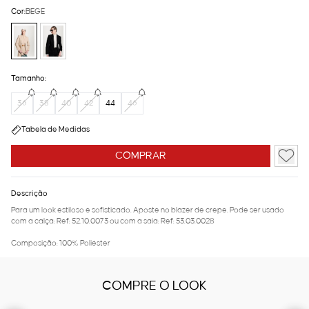
Cor:
BEGE
Tamanho:
36
38
40
42
44
46
Tabela de Medidas
COMPRAR
Descrição
Para um look estiloso e sofisticado. Aposte no blazer de crepe. Pode ser usado
com a calça: Ref: 52.10.0073 ou com a saia: Ref: 53.03.0028
Composição: 100% Poliéster
COMPRE O LOOK