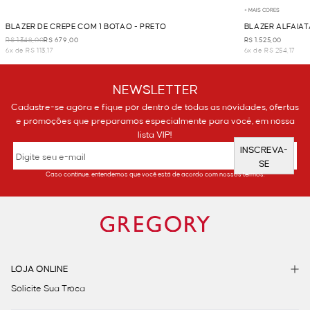
+ MAIS CORES
BLAZER DE CREPE COM 1 BOTAO - PRETO
BLAZER ALFAIAT
R$ 1.348,00
R$ 679,00
R$ 1.525,00
6x de R$ 113,17
6x de R$ 254,17
NEWSLETTER
Cadastre-se agora e fique por dentro de todas as novidades, ofertas
e promoções que preparamos especialmente para você, em nossa
lista VIP!
INSCREVA-
SE
Caso continue, entendemos que você está de acordo com nossos termos.
LOJA ONLINE
Solicite Sua Troca