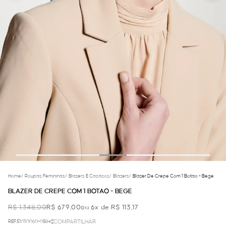
Home
/
Roupas Femininas
/
Blazers E Casacos
/
Blazers
/
Blazer De Crepe Com 1 Botao - Bege
BLAZER DE CREPE COM 1 BOTAO - BEGE
R$ 1.348,00
R$ 679,00
ou 6x de R$ 113,17
REF.51.01.0060-058
COMPARTILHAR