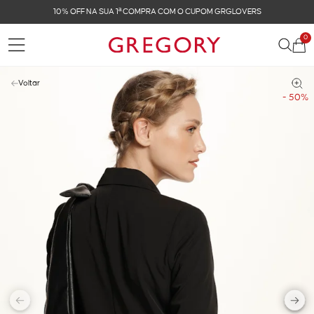
10% OFF NA SUA 1ª COMPRA COM O CUPOM GRGLOVERS
0
Voltar
- 50%