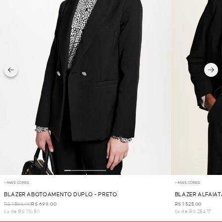
+ MAIS CORES
+ MAIS CORES
BLAZER ABOTOAMENTO DUPLO - PRETO
BLAZER ALFAIAT
R$ 1.388,00
R$ 699,00
R$ 1.525,00
6x de R$ 116,50
6x de R$ 254,17