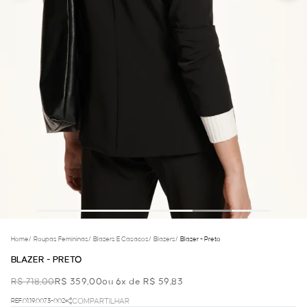
Home
/
Roupas Femininas
/
Blazers E Casacos
/
Blazers
/
Blazer - Preto
BLAZER - PRETO
R$ 718,00
R$ 359,00
ou 6x de R$ 59,83
REF.01.19.0073-002
COMPARTILHAR