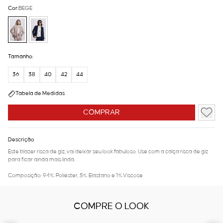
Cor:
BEGE
Tamanho:
36
38
40
42
44
Tabela de Medidas
COMPRAR
Descrição
Este blazer risca de giz, vai deixar seu look fabuloso. Use com a calça risca de giz
para ficar ainda mais linda.
Composição: 94% Poliéster, 5% Elastano e 1%Viscose
COMPRE O LOOK