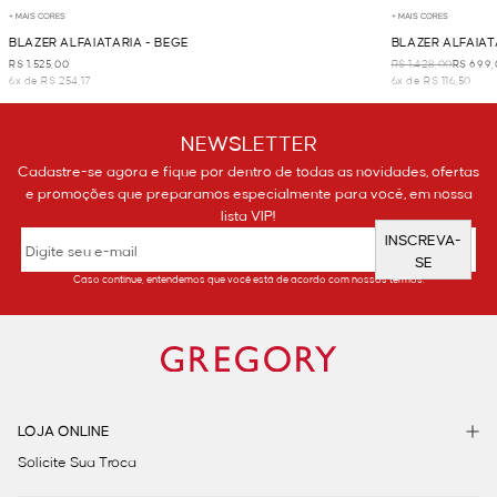
+ MAIS CORES
+ MAIS CORES
BLAZER ALFAIATARIA - BEGE
BLAZER ALFAIAT
R$ 1.525,00
R$ 1.428,00
R$ 699,
6x de R$ 254,17
6x de R$ 116,50
NEWSLETTER
Cadastre-se agora e fique por dentro de todas as novidades, ofertas
e promoções que preparamos especialmente para você, em nossa
lista VIP!
INSCREVA-
SE
Caso continue, entendemos que você está de acordo com nossos termos.
LOJA ONLINE
Solicite Sua Troca