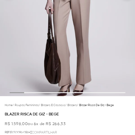
Home
/
Roupas Femininas
/
Blazers E Casacos
/
Blazers
/
Blazer Risca De Giz - Bege
BLAZER RISCA DE GIZ - BEGE
R$ 1.598,00
ou 6x de R$ 266,33
REF.51.01.0096-058
COMPARTILHAR