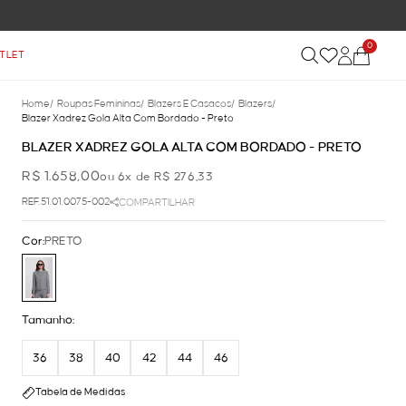
0
TLET
Home
/
Roupas Femininas
/
Blazers E Casacos
/
Blazers
/
Blazer Xadrez Gola Alta Com Bordado - Preto
BLAZER XADREZ GOLA ALTA COM BORDADO - PRETO
R$ 1.658,00
ou 6x de R$ 276,33
REF.51.01.0075-002
COMPARTILHAR
Cor:
PRETO
Tamanho:
36
38
40
42
44
46
Tabela de Medidas