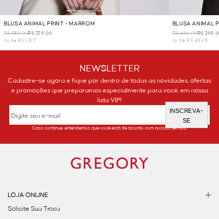
BLUSA ANIMAL PRINT - MARROM
BLUSA ANIMAL 
R$ 538,00
R$ 379,00
R$ 488,00
R$ 299,
6x de R$ 63,17
6x de R$ 49,83
NEWSLETTER
Cadastre-se agora e fique por dentro de todas as novidades, ofertas
e promoções que preparamos especialmente para você, em nossa
lista VIP!
INSCREVA-
SE
Caso continue, entendemos que você está de acordo com nossos termos.
LOJA ONLINE
Solicite Sua Troca