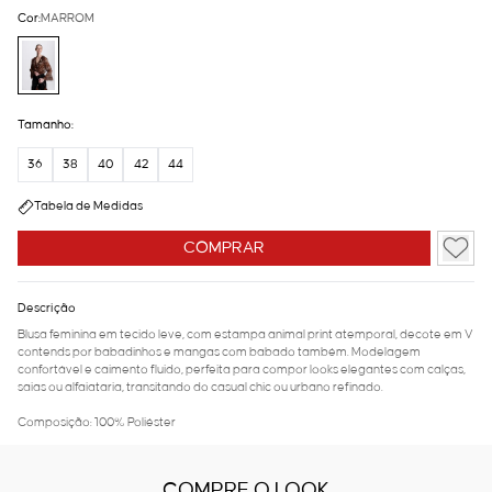
Cor:
MARROM
Tamanho:
36
38
40
42
44
Tabela de Medidas
COMPRAR
Descrição
Blusa feminina em tecido leve, com estampa animal print atemporal, decote em V
contends por babadinhos e mangas com babado também. Modelagem
confortável e caimento fluido, perfeita para compor looks elegantes com calças,
saias ou alfaiataria, transitando do casual chic ou urbano refinado.
Composição: 100% Poliéster
COMPRE O LOOK