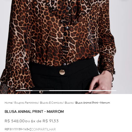
Home
/
Roupas Femininas
/
Blusas E Camisas
/
Blusas
/
Blusa Animal Print - Marrom
BLUSA ANIMAL PRINT - MARROM
R$ 548,00
ou 6x de R$ 91,33
REF.50.01.1039-043
COMPARTILHAR