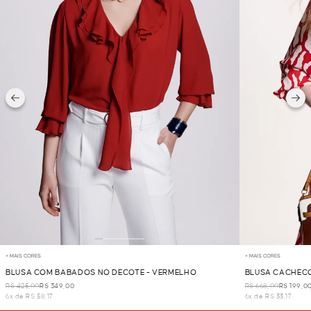
+ MAIS CORES
+ MAIS CORES
BLUSA COM BABADOS NO DECOTE - VERMELHO
BLUSA CACHECO
R$ 425,00
R$ 349,00
R$ 668,00
R$ 199,0
6x de R$ 58,17
6x de R$ 33,17