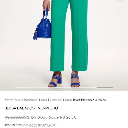
Home
/
Roupas Femininas
/
Blusas E Camisas
/
Blusas
/
Blusa Babados - Vermelho
BLUSA BABADOS - VERMELHO
R$ 638,00
R$ 159,00
ou 6x de R$ 26,50
REF.04.19.0434-048
COMPARTILHAR