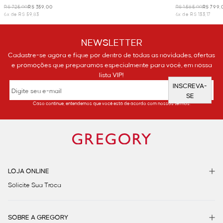
R$ 725,00
R$ 359,00
R$ 1.585,00
R$ 799,
6x de R$ 59,83
6x de R$ 133,17
NEWSLETTER
Cadastre-se agora e fique por dentro de todas as novidades, ofertas
e promoções que preparamos especialmente para você, em nossa
lista VIP!
INSCREVA-
SE
Caso continue, entendemos que você está de acordo com nossos termos.
LOJA ONLINE
Solicite Sua Troca
SOBRE A GREGORY