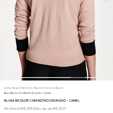
Home
/
Roupas Femininas
/
Blusas E Camisas
/
Blusas
/
Blusa Bicolor Com Botão Dourado - Camel
BLUSA BICOLOR COM BOTÃO DOURADO - CAMEL
R$ 458,00
R$ 139,00
ou 6x de R$ 23,17