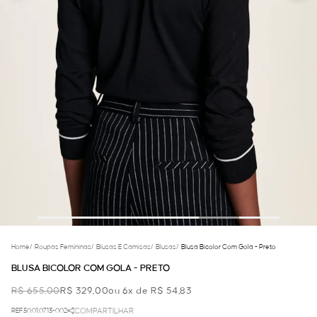
Home
/
Roupas Femininas
/
Blusas E Camisas
/
Blusas
/
Blusa Bicolor Com Gola - Preto
BLUSA BICOLOR COM GOLA - PRETO
R$ 655,00
R$ 329,00
ou 6x de R$ 54,83
REF.50.01.0713-002
COMPARTILHAR