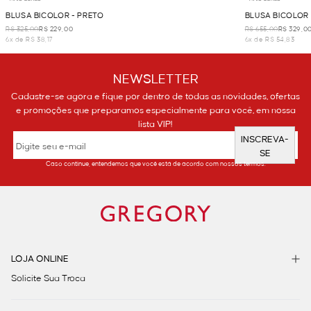
BLUSA BICOLOR - PRETO
BLUSA BICOLOR
R$ 325,00
R$ 229,00
R$ 655,00
R$ 329,0
6x de R$ 38,17
6x de R$ 54,83
NEWSLETTER
Cadastre-se agora e fique por dentro de todas as novidades, ofertas
e promoções que preparamos especialmente para você, em nossa
lista VIP!
INSCREVA-
SE
Caso continue, entendemos que você está de acordo com nossos termos.
LOJA ONLINE
Solicite Sua Troca