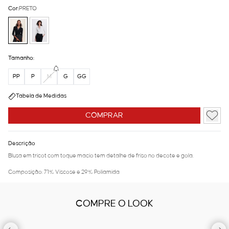
Cor:
PRETO
Tamanho:
PP
P
M
G
GG
Tabela de Medidas
COMPRAR
Descrição
Blusa em tricot com toque macio tem detalhe de friso no decote e gola.
Composição: 71% Viscose e 29% Poliamida
COMPRE O LOOK