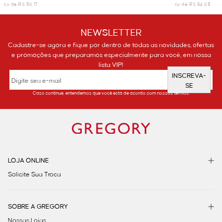
6x de R$ 38,17
6x de R$ 54,83
NEWSLETTER
Cadastre-se agora e fique por dentro de todas as novidades, ofertas
e promoções que preparamos especialmente para você, em nossa
lista VIP!
INSCREVA-
SE
Caso continue, entendemos que você está de acordo com nossos termos.
LOJA ONLINE
Solicite Sua Troca
SOBRE A GREGORY
Nossas Lojas