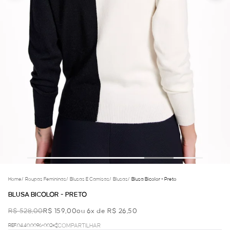
Home
/
Roupas Femininas
/
Blusas E Camisas
/
Blusas
/
Blusa Bicolor - Preto
BLUSA BICOLOR - PRETO
R$ 528,00
R$ 159,00
ou 6x de R$ 26,50
REF.04.40.0096-002
COMPARTILHAR